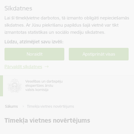
Pāriet uz lapas saturu
Sīkdatnes
Spied
lai meklētu
Enter
Lai šī tīmekļvietne darbotos, tā izmanto obligāti nepieciešamās
sīkdatnes. Ar Jūsu piekrišanu papildus šajā vietnē var tikt
izmantotas statistikas un sociālo mediju sīkdatnes.
Lūdzu, atzīmējiet savu izvēli:
Noraidīt
Apstiprināt visas
Pārvaldīt sīkdatnes
Sākums
Tīmekļa vietnes novērtējums
Tīmekļa vietnes novērtējums