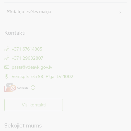
Sīkdatņu izvēles maiņa
Kontakti
+371 67614885
+371 29632807
E-pasts:
pasts@vdeavk.gov.lv
Ventspils iela 53, Rīga, LV-1002
Visi kontakti
Sekojiet mums