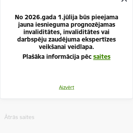
No 2026.gada 1.jūlija būs pieejama
jauna iesnieguma prognozējamas
invaliditātes, invaliditātes vai
darbspēju zaudējuma ekspertīzes
veikšanai veidlapa.
Plašāka informācija pēc
saites
Vai šī informācija bija noderīga?
Aizvērt
Sniegt atsauksmi
Kājene
Ātrās saites