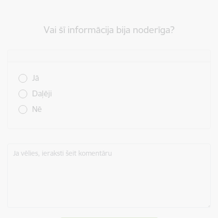
Vai šī informācija bija noderīga?
Vai šī informācija bija noderīga?
Jā
Daļēji
Nē
Ja vēlies, ieraksti šeit komentāru