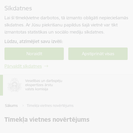
Pāriet uz lapas saturu
Sīkdatnes
Spied
lai meklētu
Enter
Lai šī tīmekļvietne darbotos, tā izmanto obligāti nepieciešamās
sīkdatnes. Ar Jūsu piekrišanu papildus šajā vietnē var tikt
izmantotas statistikas un sociālo mediju sīkdatnes.
Lūdzu, atzīmējiet savu izvēli:
Noraidīt
Apstiprināt visas
Pārvaldīt sīkdatnes
Sākums
Tīmekļa vietnes novērtējums
Tīmekļa vietnes novērtējums