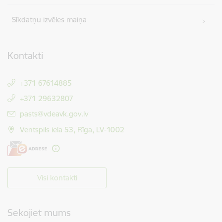
Sīkdatņu izvēles maiņa
Kontakti
+371 67614885
+371 29632807
E-pasts:
pasts@vdeavk.gov.lv
Ventspils iela 53, Rīga, LV-1002
Visi kontakti
Sekojiet mums