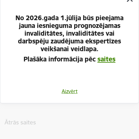
No 2026.gada 1.jūlija būs pieejama
jauna iesnieguma prognozējamas
invaliditātes, invaliditātes vai
darbspēju zaudējuma ekspertīzes
veikšanai veidlapa.
Plašāka informācija pēc
saites
Vai šī informācija bija noderīga?
Aizvērt
Sniegt atsauksmi
Kājene
Ātrās saites