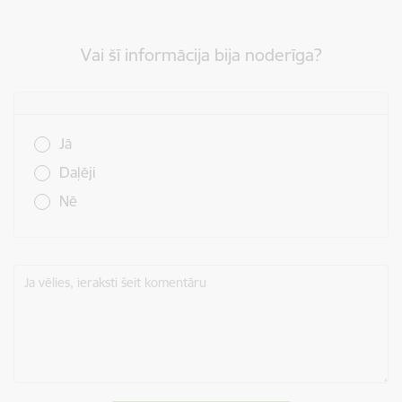
Vai šī informācija bija noderīga?
Vai šī informācija bija noderīga?
Jā
Daļēji
Nē
Ja vēlies, ieraksti šeit komentāru