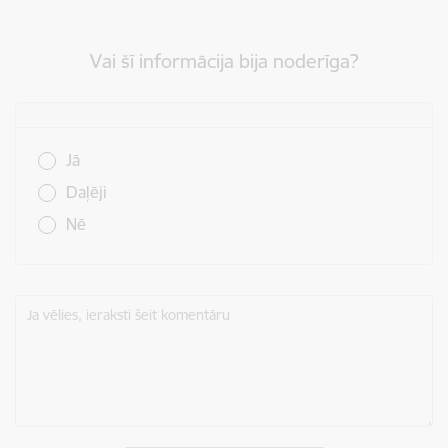
Vai šī informācija bija noderīga?
Vai šī informācija bija noderīga?
Jā
Daļēji
Nē
Ja vēlies, ieraksti šeit komentāru