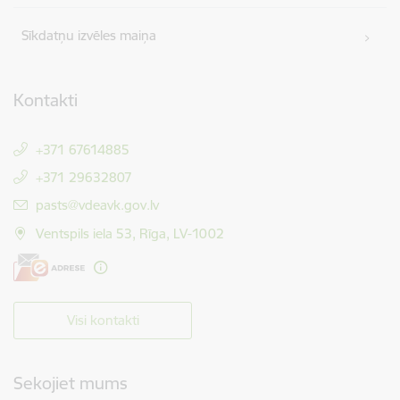
Sīkdatņu izvēles maiņa
Kontakti
+371 67614885
+371 29632807
E-pasts:
pasts@vdeavk.gov.lv
Ventspils iela 53, Rīga, LV-1002
Visi kontakti
Sekojiet mums