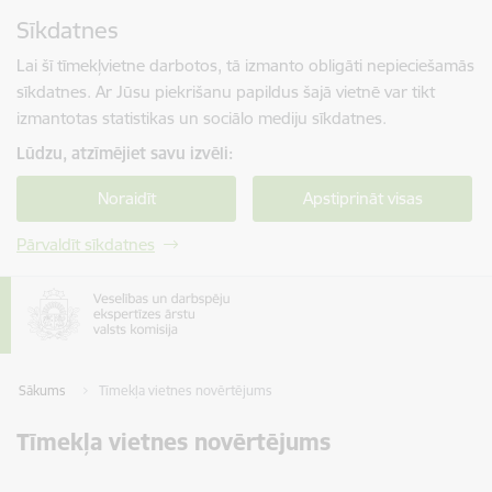
Pāriet uz lapas saturu
Sīkdatnes
Spied
lai meklētu
Enter
Lai šī tīmekļvietne darbotos, tā izmanto obligāti nepieciešamās
sīkdatnes. Ar Jūsu piekrišanu papildus šajā vietnē var tikt
izmantotas statistikas un sociālo mediju sīkdatnes.
Lūdzu, atzīmējiet savu izvēli:
Noraidīt
Apstiprināt visas
Pārvaldīt sīkdatnes
Sākums
Tīmekļa vietnes novērtējums
Tīmekļa vietnes novērtējums