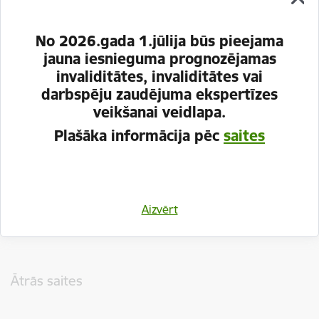
No 2026.gada 1.jūlija būs pieejama
jauna iesnieguma prognozējamas
invaliditātes, invaliditātes vai
darbspēju zaudējuma ekspertīzes
veikšanai veidlapa.
Plašāka informācija pēc
saites
Vai šī informācija bija noderīga?
Aizvērt
Sniegt atsauksmi
Kājene
Ātrās saites