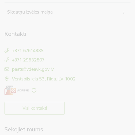
Sīkdatņu izvēles maiņa
Kontakti
+371 67614885
+371 29632807
E-pasts:
pasts@vdeavk.gov.lv
Ventspils iela 53, Rīga, LV-1002
Visi kontakti
Sekojiet mums