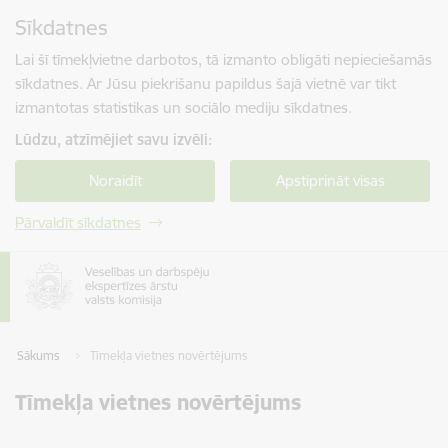
Pāriet uz lapas saturu
Sīkdatnes
Spied
lai meklētu
Enter
Lai šī tīmekļvietne darbotos, tā izmanto obligāti nepieciešamās
sīkdatnes. Ar Jūsu piekrišanu papildus šajā vietnē var tikt
izmantotas statistikas un sociālo mediju sīkdatnes.
Lūdzu, atzīmējiet savu izvēli:
Noraidīt
Apstiprināt visas
Pārvaldīt sīkdatnes
Sākums
Tīmekļa vietnes novērtējums
Tīmekļa vietnes novērtējums