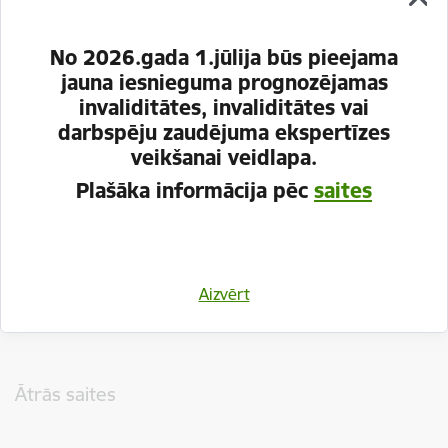
No 2026.gada 1.jūlija būs pieejama
jauna iesnieguma prognozējamas
invaliditātes, invaliditātes vai
darbspēju zaudējuma ekspertīzes
veikšanai veidlapa.
Plašāka informācija pēc
saites
Vai šī informācija bija noderīga?
Aizvērt
Sniegt atsauksmi
Kājene
Ātrās saites