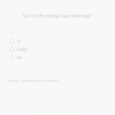
Vai šī informācija bija noderīga?
Vai šī informācija bija noderīga?
Jā
Daļēji
Nē
Ja vēlies, ieraksti šeit komentāru