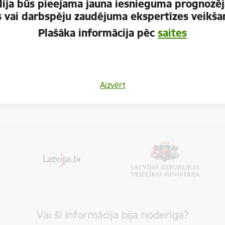
ija būs pieejama jauna iesnieguma prognozēj
rivātuma politika
es vai darbspēju zaudējuma ekspertīzes veikšan
Plašāka informācija pēc
saites
Aizvērt
Vai šī informācija bija noderīga?