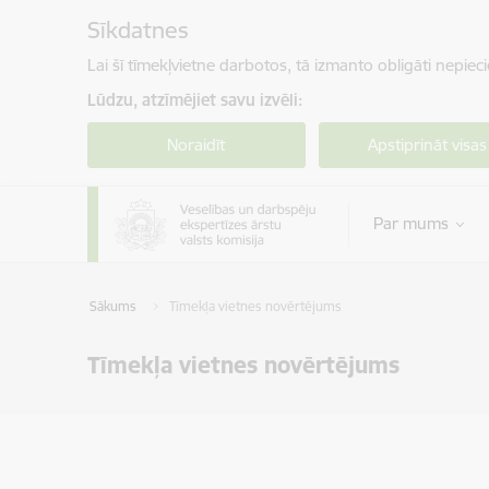
Pāriet uz lapas saturu
Sīkdatnes
Lai šī tīmekļvietne darbotos, tā izmanto obligāti nepiec
Lūdzu, atzīmējiet savu izvēli:
Noraidīt
Apstiprināt visas
Par mums
Sākums
Tīmekļa vietnes novērtējums
Tīmekļa vietnes novērtējums