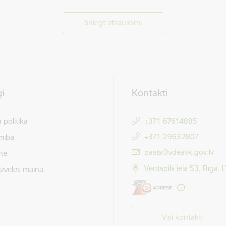
Sniegt atsauksmi
i
Kontakti
 politika
+371 67614885
+371 29632807
mība
E-pasts:
pasts@vdeavk.gov.lv
te
Ventspils iela 53, Rīga,
izvēles maiņa
Visi kontakti