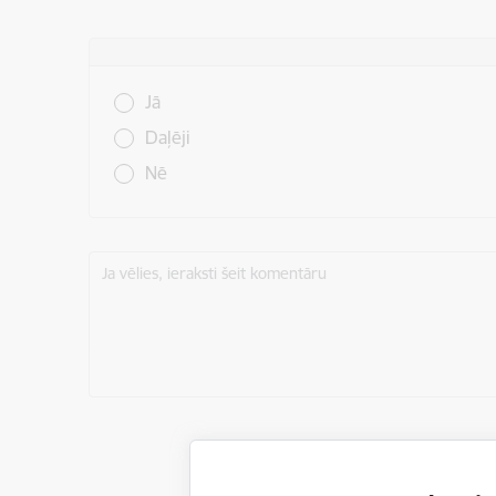
Vai šī informācija bija noderīga?
Jā
Daļēji
Nē
Ja vēlies, ieraksti šeit komentāru