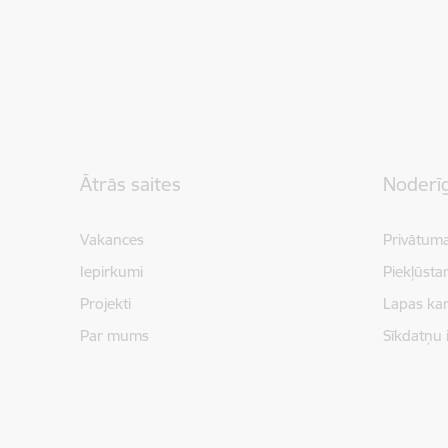
Kājene
Ātrās saites
Noderīg
Vakances
Privātuma
Iepirkumi
Piekļūsta
Projekti
Lapas kar
Par mums
Sīkdatņu 