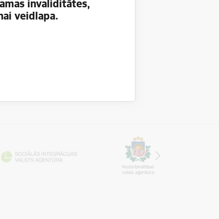
amas invaliditātes,
ai veidlapa.