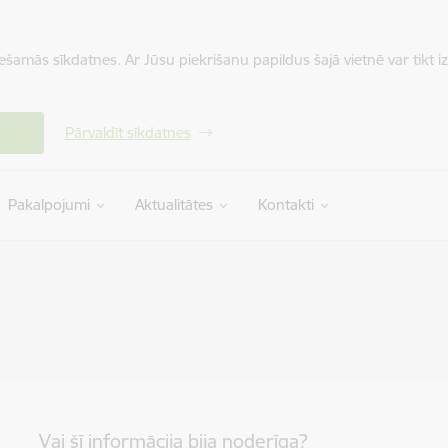
iešamās sīkdatnes. Ar Jūsu piekrišanu papildus šajā vietnē var tikt i
Pārvaldīt sīkdatnes
Pakalpojumi
Aktualitātes
Kontakti
Vai šī informācija bija noderīga?