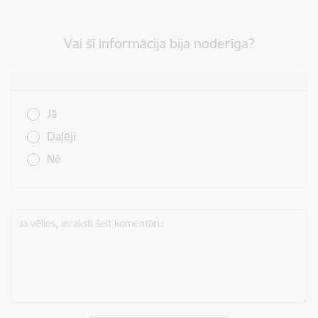
Vai šī informācija bija noderīga?
Vai šī informācija bija noderīga?
Jā
Daļēji
Nē
Ja vēlies, ieraksti šeit komentāru