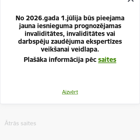
No 2026.gada 1.jūlija būs pieejama
jauna iesnieguma prognozējamas
invaliditātes, invaliditātes vai
darbspēju zaudējuma ekspertīzes
veikšanai veidlapa.
Plašāka informācija pēc
saites
Vai šī informācija bija noderīga?
Aizvērt
Sniegt atsauksmi
Kājene
Ātrās saites