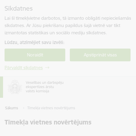
Pāriet uz lapas saturu
Sīkdatnes
Spied
lai meklētu
Enter
Lai šī tīmekļvietne darbotos, tā izmanto obligāti nepieciešamās
sīkdatnes. Ar Jūsu piekrišanu papildus šajā vietnē var tikt
izmantotas statistikas un sociālo mediju sīkdatnes.
Lūdzu, atzīmējiet savu izvēli:
Noraidīt
Apstiprināt visas
Pārvaldīt sīkdatnes
Sākums
Tīmekļa vietnes novērtējums
Tīmekļa vietnes novērtējums