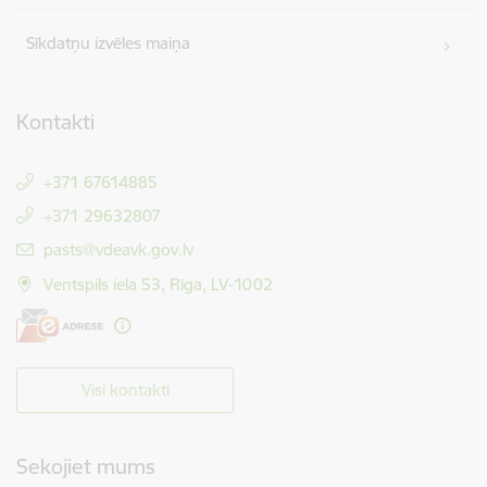
Sīkdatņu izvēles maiņa
Kontakti
+371 67614885
+371 29632807
E-pasts:
pasts@vdeavk.gov.lv
Ventspils iela 53, Rīga, LV-1002
Visi kontakti
Sekojiet mums