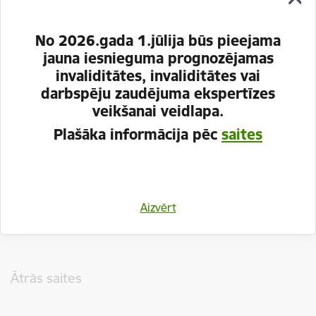
No 2026.gada 1.jūlija būs pieejama
jauna iesnieguma prognozējamas
invaliditātes, invaliditātes vai
darbspēju zaudējuma ekspertīzes
veikšanai veidlapa.
Plašāka informācija pēc
saites
Vai šī informācija bija noderīga?
Aizvērt
Sniegt atsauksmi
Kājene
Ātrās saites