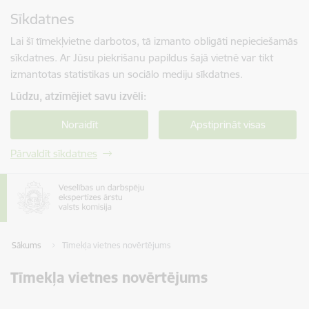
Pāriet uz lapas saturu
Sīkdatnes
Spied
lai meklētu
Enter
Lai šī tīmekļvietne darbotos, tā izmanto obligāti nepieciešamās
sīkdatnes. Ar Jūsu piekrišanu papildus šajā vietnē var tikt
izmantotas statistikas un sociālo mediju sīkdatnes.
Lūdzu, atzīmējiet savu izvēli:
Noraidīt
Apstiprināt visas
Pārvaldīt sīkdatnes
Sākums
Tīmekļa vietnes novērtējums
Tīmekļa vietnes novērtējums