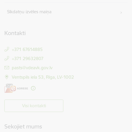
Sīkdatņu izvēles maiņa
Kontakti
+371 67614885
+371 29632807
E-pasts:
pasts@vdeavk.gov.lv
Ventspils iela 53, Rīga, LV-1002
Visi kontakti
Sekojiet mums