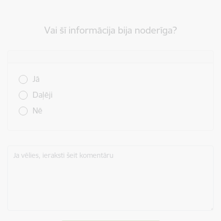
Vai šī informācija bija noderīga?
Vai šī informācija bija noderīga?
Jā
Daļēji
Nē
Ja vēlies, ieraksti šeit komentāru