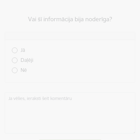
Vai šī informācija bija noderīga?
Vai šī informācija bija noderīga?
Jā
Daļēji
Nē
Ja vēlies, ieraksti šeit komentāru