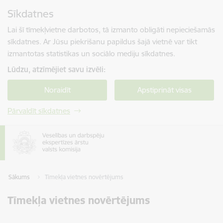
Pāriet uz lapas saturu
Sīkdatnes
Spied
lai meklētu
Enter
Lai šī tīmekļvietne darbotos, tā izmanto obligāti nepieciešamās
sīkdatnes. Ar Jūsu piekrišanu papildus šajā vietnē var tikt
izmantotas statistikas un sociālo mediju sīkdatnes.
Lūdzu, atzīmējiet savu izvēli:
Noraidīt
Apstiprināt visas
Pārvaldīt sīkdatnes
Sākums
Tīmekļa vietnes novērtējums
Tīmekļa vietnes novērtējums