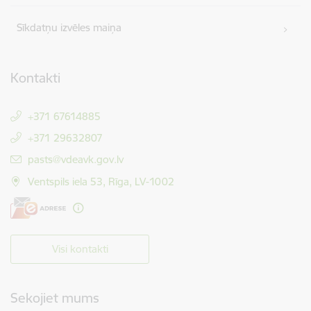
Sīkdatņu izvēles maiņa
Kontakti
+371 67614885
+371 29632807
E-pasts:
pasts@vdeavk.gov.lv
Ventspils iela 53, Rīga, LV-1002
Visi kontakti
Sekojiet mums