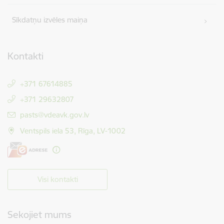
Sīkdatņu izvēles maiņa
Kontakti
+371 67614885
+371 29632807
E-pasts:
pasts@vdeavk.gov.lv
Ventspils iela 53, Rīga, LV-1002
Visi kontakti
Sekojiet mums