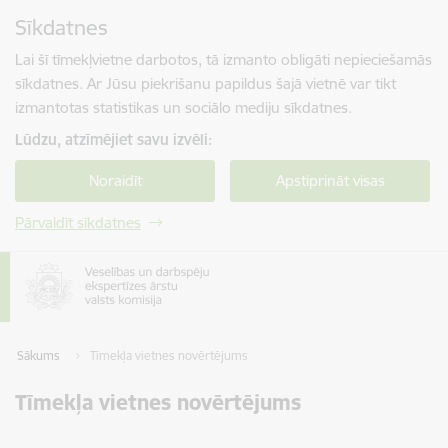
Pāriet uz lapas saturu
Sīkdatnes
Spied
lai meklētu
Enter
Lai šī tīmekļvietne darbotos, tā izmanto obligāti nepieciešamās
sīkdatnes. Ar Jūsu piekrišanu papildus šajā vietnē var tikt
izmantotas statistikas un sociālo mediju sīkdatnes.
Lūdzu, atzīmējiet savu izvēli:
Noraidīt
Apstiprināt visas
Pārvaldīt sīkdatnes
Sākums
Tīmekļa vietnes novērtējums
Tīmekļa vietnes novērtējums