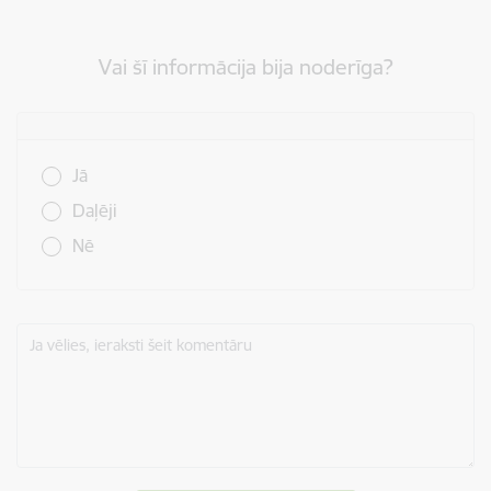
Vai šī informācija bija noderīga?
Vai šī informācija bija noderīga?
Jā
Daļēji
Nē
Ja vēlies, ieraksti šeit komentāru