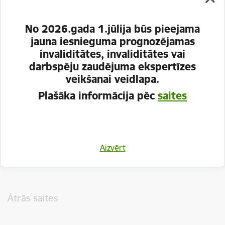
No 2026.gada 1.jūlija būs pieejama
jauna iesnieguma prognozējamas
invaliditātes, invaliditātes vai
darbspēju zaudējuma ekspertīzes
veikšanai veidlapa.
Plašāka informācija pēc
saites
Vai šī informācija bija noderīga?
Aizvērt
Sniegt atsauksmi
Kājene
Ātrās saites