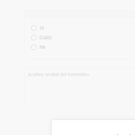
Vai šī informācija bija noderīga?
Jā
Daļēji
Nē
Ja vēlies, ieraksti šeit komentāru