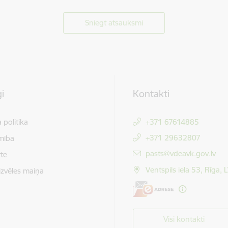
Sniegt atsauksmi
i
Kontakti
 politika
+371 67614885
+371 29632807
mība
E-pasts:
pasts@vdeavk.gov.lv
te
Ventspils iela 53, Rīga,
izvēles maiņa
Visi kontakti