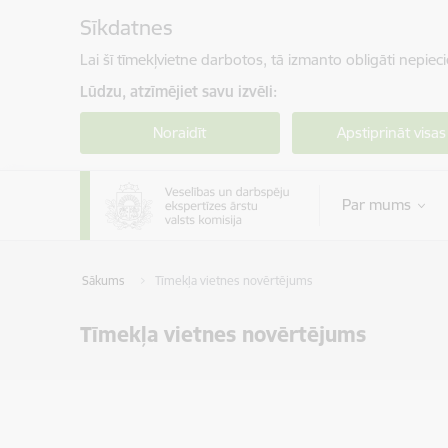
Pāriet uz lapas saturu
Sīkdatnes
Lai šī tīmekļvietne darbotos, tā izmanto obligāti nepiec
Lūdzu, atzīmējiet savu izvēli:
Noraidīt
Apstiprināt visas
Par mums
Sākums
Tīmekļa vietnes novērtējums
Tīmekļa vietnes novērtējums