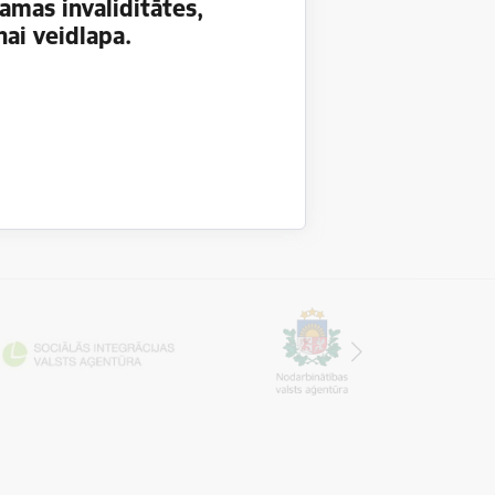
amas invaliditātes,
ai veidlapa.