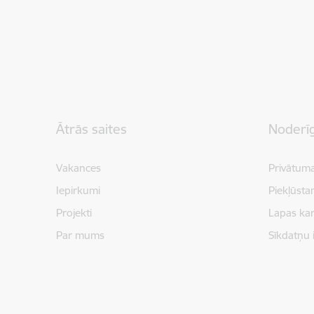
Kājene
Ātrās saites
Noderīg
Vakances
Privātuma
Iepirkumi
Piekļūsta
Projekti
Lapas kar
Par mums
Sīkdatņu 