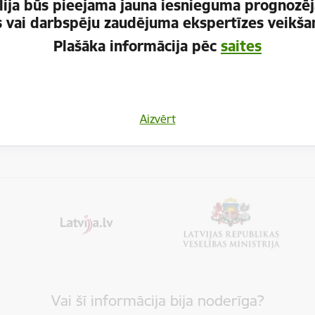
ija būs pieejama jauna iesnieguma prognozēj
rivātuma politika
es vai darbspēju zaudējuma ekspertīzes veikšan
Plašāka informācija pēc
saites
Aizvērt
Vai šī informācija bija noderīga?