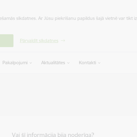
iešamās sīkdatnes. Ar Jūsu piekrišanu papildus šajā vietnē var tikt i
Pārvaldīt sīkdatnes
Pakalpojumi
Aktualitātes
Kontakti
Vai šī informācija bija noderīga?