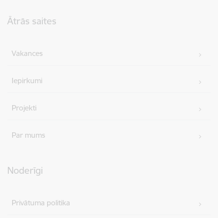
Kājene
Ātrās saites
Vakances
Iepirkumi
Projekti
Par mums
Noderīgi
Privātuma politika