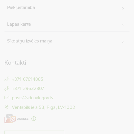
Piekļūstamība
Lapas karte
Sīkdatņu izvēles maiņa
Kontakti
+371 67614885
+371 29632807
E-pasts:
pasts@vdeavk.gov.lv
Ventspils iela 53, Rīga, LV-1002