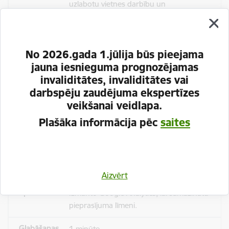
uzlabotu vietnes darbību un
pakalpojumus)
Reģistrē unikālu ID, kas tiek izmantots
statistisko datu iegūšanai par to, kā
No 2026.gada 1.jūlija būs pieejama
apmeklētājs izmanto vietni.
jauna iesnieguma prognozējamas
invaliditātes, invaliditātes vai
2 gadi
darbspēju zaudējuma ekspertīzes
veikšanai veidlapa.
Plašāka informācija pēc
saites
_gat
Statistikas sīkdatnes (nepieciešamas, lai
uzlabotu vietnes darbību un
pakalpojumus)
Aizvērt
Izmanto Google Analytics, lai samazinātu
pieprasījuma līmeni.
1 minūte