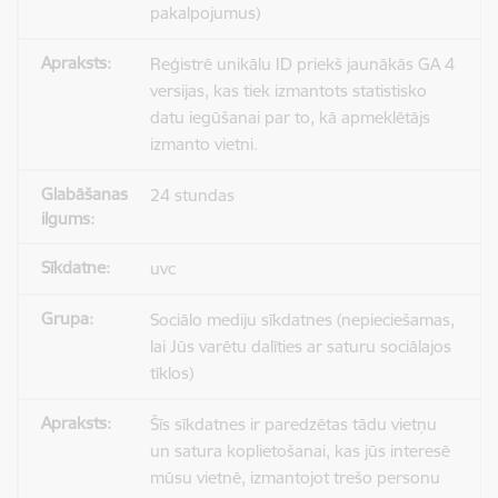
pakalpojumus)
Reģistrē unikālu ID priekš jaunākās GA 4
versijas, kas tiek izmantots statistisko
datu iegūšanai par to, kā apmeklētājs
izmanto vietni.
24 stundas
uvc
Sociālo mediju sīkdatnes (nepieciešamas,
lai Jūs varētu dalīties ar saturu sociālajos
tīklos)
Šīs sīkdatnes ir paredzētas tādu vietņu
un satura koplietošanai, kas jūs interesē
mūsu vietnē, izmantojot trešo personu