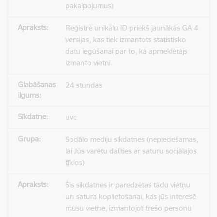
pakalpojumus)
Reģistrē unikālu ID priekš jaunākās GA 4
versijas, kas tiek izmantots statistisko
datu iegūšanai par to, kā apmeklētājs
izmanto vietni.
24 stundas
uvc
Sociālo mediju sīkdatnes (nepieciešamas,
lai Jūs varētu dalīties ar saturu sociālajos
tīklos)
Šīs sīkdatnes ir paredzētas tādu vietņu
un satura koplietošanai, kas jūs interesē
mūsu vietnē, izmantojot trešo personu