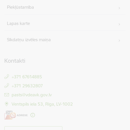
Piekļūstamība
Lapas karte
Sīkdatņu izvēles maiņa
Kontakti
+371 67614885
+371 29632807
E-pasts:
pasts@vdeavk.gov.lv
Ventspils iela 53, Rīga, LV-1002