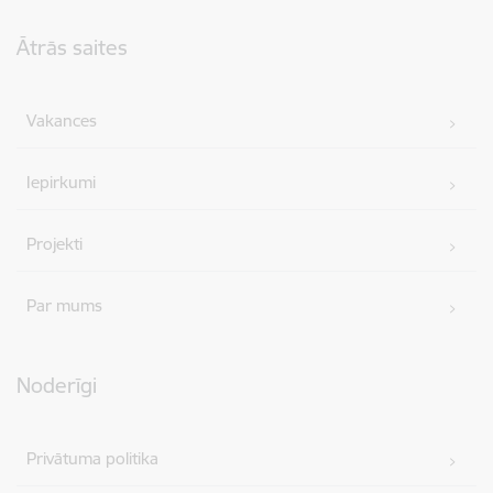
Kājene
Ātrās saites
Vakances
Iepirkumi
Projekti
Par mums
Noderīgi
Privātuma politika