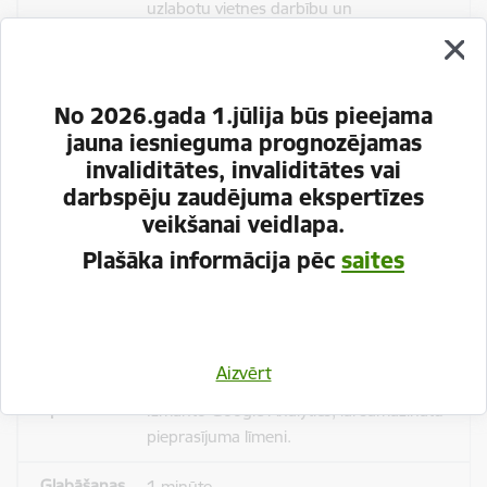
uzlabotu vietnes darbību un
pakalpojumus)
Reģistrē unikālu ID, kas tiek izmantots
statistisko datu iegūšanai par to, kā
No 2026.gada 1.jūlija būs pieejama
apmeklētājs izmanto vietni.
jauna iesnieguma prognozējamas
invaliditātes, invaliditātes vai
2 gadi
darbspēju zaudējuma ekspertīzes
veikšanai veidlapa.
Plašāka informācija pēc
saites
_gat
Statistikas sīkdatnes (nepieciešamas, lai
uzlabotu vietnes darbību un
pakalpojumus)
Aizvērt
Izmanto Google Analytics, lai samazinātu
pieprasījuma līmeni.
1 minūte