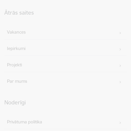
Kājene
Ātrās saites
Vakances
Iepirkumi
Projekti
Par mums
Noderīgi
Privātuma politika