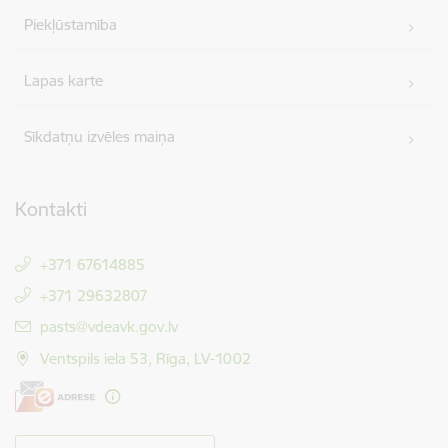
Piekļūstamība
Lapas karte
Sīkdatņu izvēles maiņa
Kontakti
+371 67614885
+371 29632807
E-pasts:
pasts@vdeavk.gov.lv
Ventspils iela 53, Rīga, LV-1002