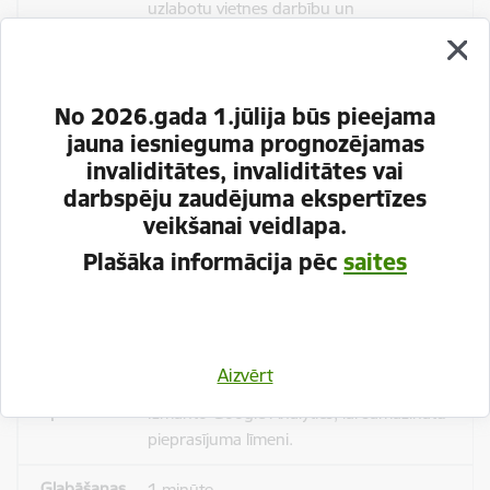
uzlabotu vietnes darbību un
pakalpojumus)
Reģistrē unikālu ID, kas tiek izmantots
statistisko datu iegūšanai par to, kā
No 2026.gada 1.jūlija būs pieejama
apmeklētājs izmanto vietni.
jauna iesnieguma prognozējamas
invaliditātes, invaliditātes vai
2 gadi
darbspēju zaudējuma ekspertīzes
veikšanai veidlapa.
Plašāka informācija pēc
saites
_gat
Statistikas sīkdatnes (nepieciešamas, lai
uzlabotu vietnes darbību un
pakalpojumus)
Aizvērt
Izmanto Google Analytics, lai samazinātu
pieprasījuma līmeni.
1 minūte