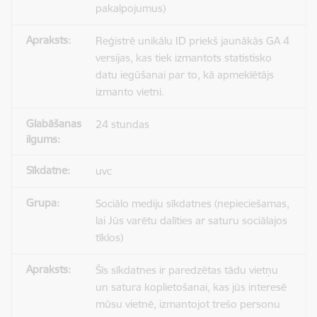
pakalpojumus)
Reģistrē unikālu ID priekš jaunākās GA 4
versijas, kas tiek izmantots statistisko
datu iegūšanai par to, kā apmeklētājs
izmanto vietni.
24 stundas
uvc
Sociālo mediju sīkdatnes (nepieciešamas,
lai Jūs varētu dalīties ar saturu sociālajos
tīklos)
Šīs sīkdatnes ir paredzētas tādu vietņu
un satura koplietošanai, kas jūs interesē
mūsu vietnē, izmantojot trešo personu