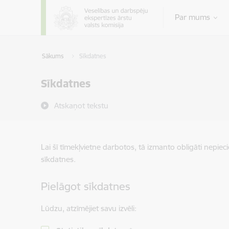
Pāriet uz lapas saturu
Par mums
Sākums
Sīkdatnes
Sīkdatnes
Atskaņot tekstu
Lai šī tīmekļvietne darbotos, tā izmanto obligāti nepiec
sīkdatnes.
Pielāgot sīkdatnes
Lūdzu, atzīmējiet savu izvēli: