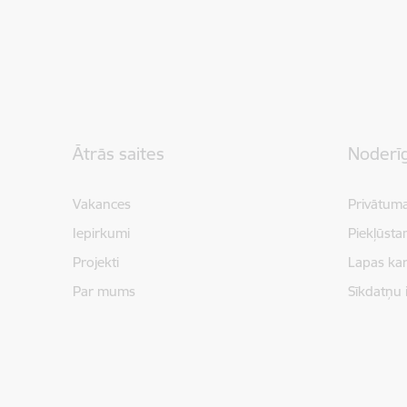
Kājene
Ātrās saites
Noderīg
Vakances
Privātuma
Iepirkumi
Piekļūsta
Projekti
Lapas kar
Par mums
Sīkdatņu 