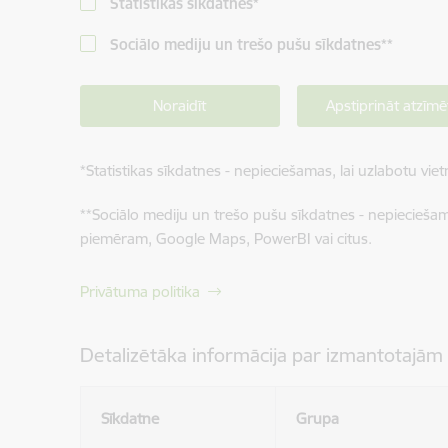
Statistikas sīkdatnes
*
Sociālo mediju un trešo pušu sīkdatnes
**
Noraidīt
Apstiprināt atzīmē
*
Statistikas sīkdatnes - nepieciešamas, lai uzlabotu v
**
Sociālo mediju un trešo pušu sīkdatnes - nepieciešamas
piemēram, Google Maps, PowerBI vai citus.
Privātuma politika
Detalizētāka informācija par izmantotajām
Sīkdatne
Grupa