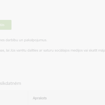
tās
ietnes darbību un pakalpojumus.
, lai Jūs varētu dalīties ar saturu sociālajos medijos vai skatīt mā
 sīkdatnēm
Apraksts