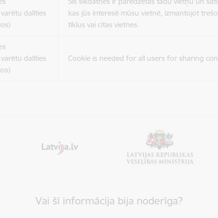
es
Šīs sīkdatnes ir paredzētas tādu vietņu un sat
varētu dalīties
kas jūs interesē mūsu vietnē, izmantojot treš
los)
tīklus vai citas vietnes.
es
varētu dalīties
Cookie is needed for all users for sharing con
los)
Vai šī informācija bija noderīga?