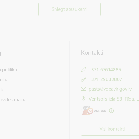
Sniegt atsauksmi
i
Kontakti
 politika
+371 67614885
+371 29632807
mība
E-pasts:
pasts@vdeavk.gov.lv
te
Ventspils iela 53, Rīga,
izvēles maiņa
Visi kontakti