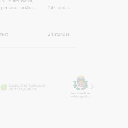
ura koplietošanai,
o personu sociālos
24 stundas
tent
24 stundas