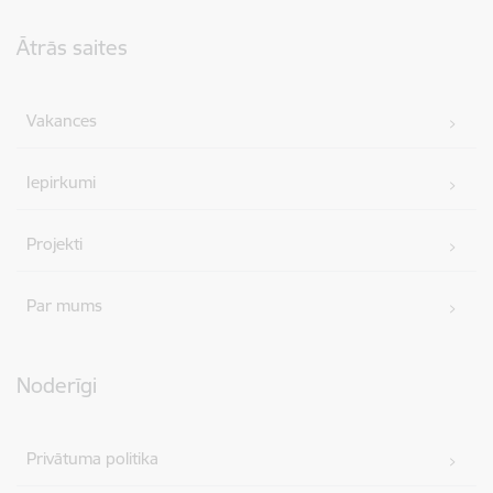
Kājene
Ātrās saites
Vakances
Iepirkumi
Projekti
Par mums
Noderīgi
Privātuma politika