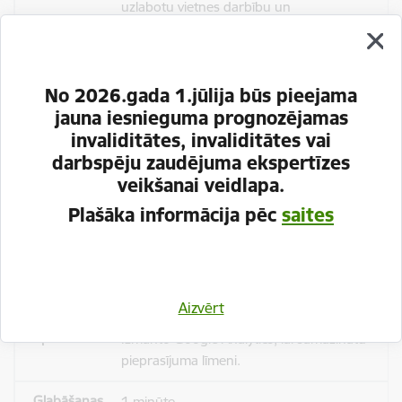
uzlabotu vietnes darbību un
pakalpojumus)
Reģistrē unikālu ID, kas tiek izmantots
statistisko datu iegūšanai par to, kā
No 2026.gada 1.jūlija būs pieejama
apmeklētājs izmanto vietni.
jauna iesnieguma prognozējamas
invaliditātes, invaliditātes vai
2 gadi
darbspēju zaudējuma ekspertīzes
veikšanai veidlapa.
Plašāka informācija pēc
saites
_gat
Statistikas sīkdatnes (nepieciešamas, lai
uzlabotu vietnes darbību un
pakalpojumus)
Aizvērt
Izmanto Google Analytics, lai samazinātu
pieprasījuma līmeni.
1 minūte