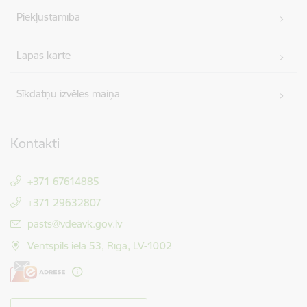
Piekļūstamība
Lapas karte
Sīkdatņu izvēles maiņa
Kontakti
+371 67614885
+371 29632807
E-pasts:
pasts@vdeavk.gov.lv
Ventspils iela 53, Rīga, LV-1002