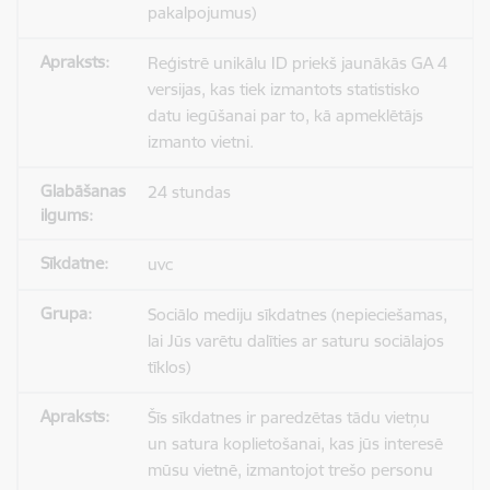
pakalpojumus)
Reģistrē unikālu ID priekš jaunākās GA 4
versijas, kas tiek izmantots statistisko
datu iegūšanai par to, kā apmeklētājs
izmanto vietni.
24 stundas
uvc
Sociālo mediju sīkdatnes (nepieciešamas,
lai Jūs varētu dalīties ar saturu sociālajos
tīklos)
Šīs sīkdatnes ir paredzētas tādu vietņu
un satura koplietošanai, kas jūs interesē
mūsu vietnē, izmantojot trešo personu