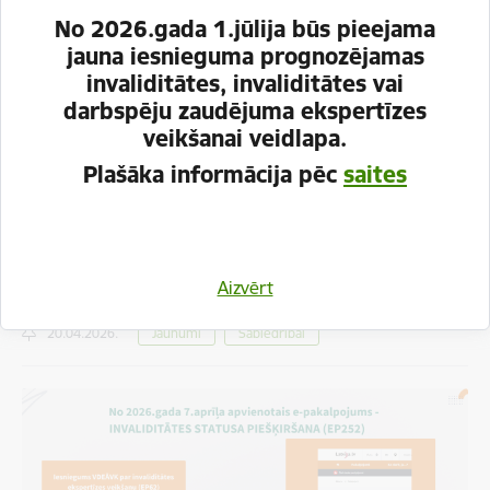
No 2026.gada 1.jūlija būs pieejama
jauna iesnieguma prognozējamas
Pašvaldībās pieejams klātienes atbalsts
invaliditātes, invaliditātes vai
jaunajam invaliditātes piešķiršanas e-
darbspēju zaudējuma ekspertīzes
pakalpojumam
veikšanai veidlapa.
12.05.2026.
Jaunumi
Sabiedrībai
Plašāka informācija pēc
saites
Paziņojumi e-pastā par jaunu ziņojumu e-
adresē
Aizvērt
20.04.2026.
Jaunumi
Sabiedrībai