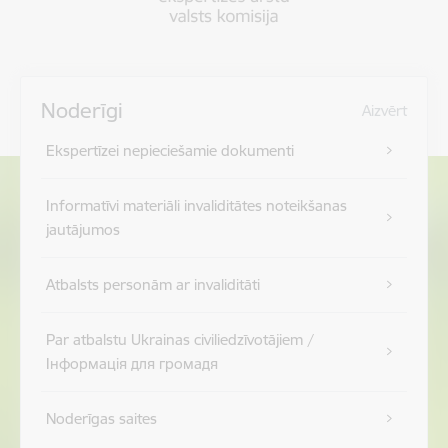
Noderīgi
Aizvērt
Ekspertīzei nepieciešamie dokumenti
Informatīvi materiāli invaliditātes noteikšanas
jautājumos
Atbalsts personām ar invaliditāti
Par atbalstu Ukrainas civiliedzīvotājiem /
Інформація для громадя
Noderīgas saites