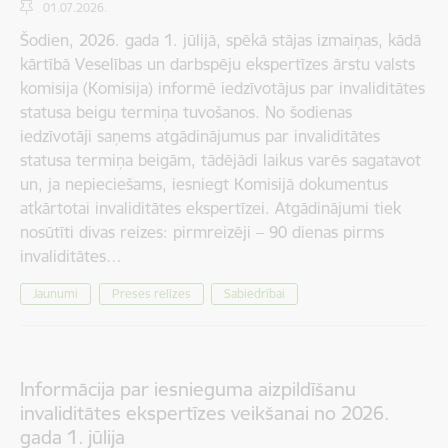
01.07.2026.
Šodien, 2026. gada 1. jūlijā, spēkā stājas izmaiņas, kādā
kārtībā Veselības un darbspēju ekspertīzes ārstu valsts
komisija (Komisija) informē iedzīvotājus par invaliditātes
statusa beigu termiņa tuvošanos. No šodienas
iedzīvotāji saņems atgādinājumus par invaliditātes
statusa termiņa beigām, tādējādi laikus varēs sagatavot
un, ja nepieciešams, iesniegt Komisijā dokumentus
atkārtotai invaliditātes ekspertīzei. Atgādinājumi tiek
nosūtīti divas reizes: pirmreizēji – 90 dienas pirms
invaliditātes…
Jaunumi
Preses relīzes
Sabiedrībai
Informācija par iesnieguma aizpildīšanu
invaliditātes ekspertīzes veikšanai no 2026.
gada 1. jūlija