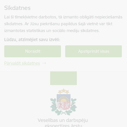
Pāriet uz lapas saturu
Sīkdatnes
Spied
lai meklētu
Enter
Lai šī tīmekļvietne darbotos, tā izmanto obligāti nepieciešamās
sīkdatnes. Ar Jūsu piekrišanu papildus šajā vietnē var tikt
izmantotas statistikas un sociālo mediju sīkdatnes.
Lūdzu, atzīmējiet savu izvēli:
Noraidīt
Apstiprināt visas
Pārvaldīt sīkdatnes
Veselības un darbspēju ekspertīzes ārstu vals