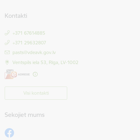
Kontakti
+371 67614885
+371 29632807
E-pasts:
pasts@vdeavk.gov.lv
Ventspils iela 53, Rīga, LV-1002
Visi kontakti
Sekojiet mums