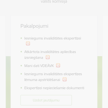
Pakalpojumi
Iesniegums invaliditātes ekspertīzei
Atkārtota invaliditātes apliecības
izsniegšana
Mani dati VDEĀVK
Iesniegums invaliditātes ekspertīzes
lēmuma apstrīdēšanai
Ekspertīzei nepieciešamie dokumenti
Uzdot jautājumu