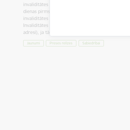
invaliditātes ekspertīzei. Atgādinājumi tiek nosūtīti
dienas pirms invaliditātes statusa termiņa beigām;
invaliditātes statusa termiņa beigām. Atgādinājumi 
Invaliditātes informatīvās sistēmas: uz personas ofi
adresi), ja tāda ir aktivizēta; kā…
Jaunumi
Preses relīzes
Sabiedrībai