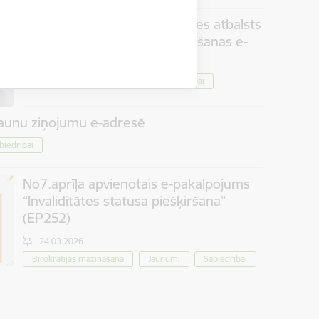
Pašvaldībās pieejams klātienes atbalsts
jaunajam invaliditātes piešķiršanas e-
pakalpojumam
Jaunumi
Sabiedrībai
12.05.2026.
jaunu ziņojumu e-adresē
biedrībai
No7.aprīļa apvienotais e-pakalpojums
“Invaliditātes statusa piešķiršana”
(EP252)
24.03.2026.
Birokrātijas mazināšana
Jaunumi
Sabiedrībai