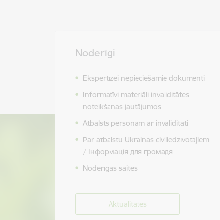
Noderīgi
Ekspertīzei nepieciešamie dokumenti
Informatīvi materiāli invaliditātes
noteikšanas jautājumos
Atbalsts personām ar invaliditāti
Par atbalstu Ukrainas civiliedzīvotājiem
/ Інформація для громадя
Noderīgas saites
Aktualitātes