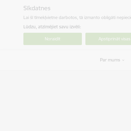
Pāriet uz lapas saturu
Sīkdatnes
Lai šī tīmekļvietne darbotos, tā izmanto obligāti nepiec
Lūdzu, atzīmējiet savu izvēli:
Noraidīt
Apstiprināt visas
Par mums
Veselības un darbspēju ekspertīzes ārstu vals