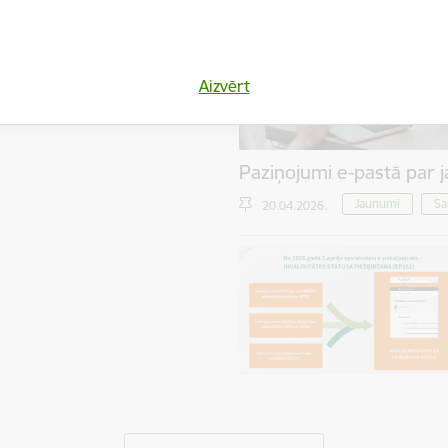
 divas reizes: pirmreizēji – 90
 atkārtoti – 45 dienas pirms
automātiski tiek nosūtīti no
Aizvērt
ciālo elektronisko adresi (e-
Paziņojumi e-pastā par 
Jaunumi
Sa
20.04.2026.