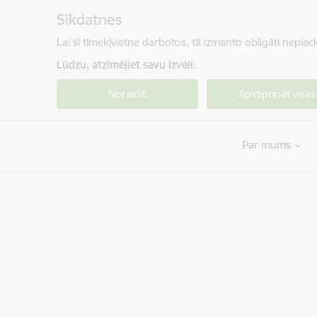
Pāriet uz lapas saturu
Sīkdatnes
Lai šī tīmekļvietne darbotos, tā izmanto obligāti nepiec
Lūdzu, atzīmējiet savu izvēli:
Noraidīt
Apstiprināt visas
Par mums
Veselības un darbspēju ekspertīzes ārstu vals