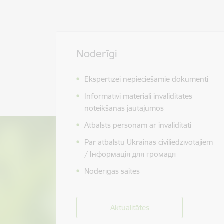
Noderīgi
Ekspertīzei nepieciešamie dokumenti
Informatīvi materiāli invaliditātes
noteikšanas jautājumos
Atbalsts personām ar invaliditāti
Par atbalstu Ukrainas civiliedzīvotājiem
/ Інформація для громадя
Noderīgas saites
Aktualitātes