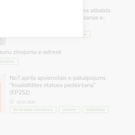
Pašvaldībās pieejams klātienes atbalsts
jaunajam invaliditātes piešķiršanas e-
pakalpojumam
Jaunumi
Sabiedrībai
12.05.2026.
jaunu ziņojumu e-adresē
biedrībai
No7.aprīļa apvienotais e-pakalpojums
“Invaliditātes statusa piešķiršana”
(EP252)
24.03.2026.
Birokrātijas mazināšana
Jaunumi
Sabiedrībai