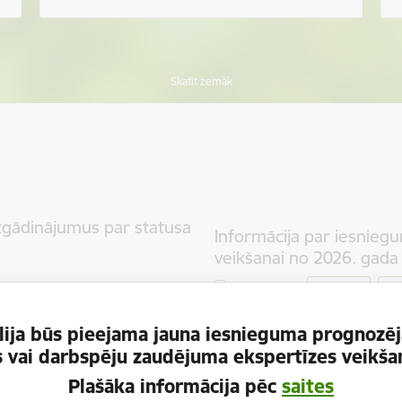
Skatīt zemāk
atgādinājumus par statusa
Informācija par iesniegu
veikšanai no 2026. gada 1
Jaunumi
Sa
09.06.2026.
 kādā kārtībā Veselības un
ja) informē iedzīvotājus par
ija būs pieejama jauna iesnieguma prognozēj
Kuldīgas klientu apkalpo
šodienas iedzīvotāji saņems
es vai darbspēju zaudējuma ekspertīzes veikšan
jaunā adresē
gām, tādējādi laikus varēs
Plašāka informācija pēc
saites
Jaunumi
Sa
21.05.2026.
dokumentus atkārtotai