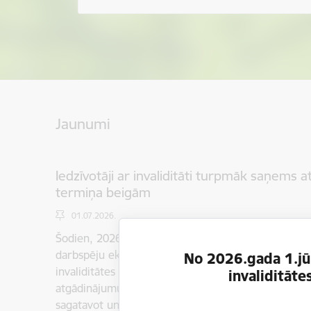
Jaunumi
Iedzīvotāji ar invaliditāti turpmāk saņems 
termiņa beigām
01.07.2026.
Šodien, 2026. gada 1. jūlijā, spēkā stājas izmaiņas,
darbspēju ekspertīzes ārstu valsts komisija (Komisi
No 2026.gada 1.jūl
invaliditātes statusa beigu termiņa tuvošanos. No 
invaliditāt
atgādinājumus par invaliditātes statusa termiņa bei
sagatavot un, ja nepieciešams, iesniegt Komisijā 