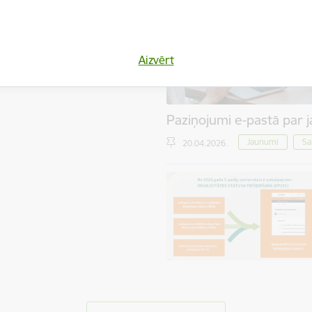
 divas reizes: pirmreizēji – 90
 atkārtoti – 45 dienas pirms
automātiski tiek nosūtīti no
Aizvērt
ciālo elektronisko adresi (e-
Paziņojumi e-pastā par 
Jaunumi
Sa
20.04.2026.