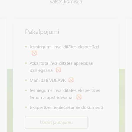
Pakalpojumi
Iesniegums invaliditātes ekspertīzei
Atkārtota invaliditātes apliecības
izsniegšana
Mani dati VDEĀVK
Iesniegums invaliditātes ekspertīzes
lēmuma apstrīdēšanai
Ekspertīzei nepieciešamie dokumenti
Uzdot jautājumu