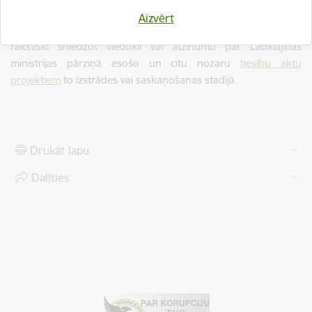
25.08.2009. noteikumos Nr. 970 „Sabiedrības līdzdalības
Aizvērt
kārtība attīstības plānošanas procesā”
noteiktajai kārtībai,
rakstiski sniedzot viedokli vai atzinumu par Labklājības
ministrijas pārziņā esošo un citu nozaru
tiesību aktu
projektiem
to izstrādes vai saskaņošanas stadijā.
Drukāt lapu
Dalīties