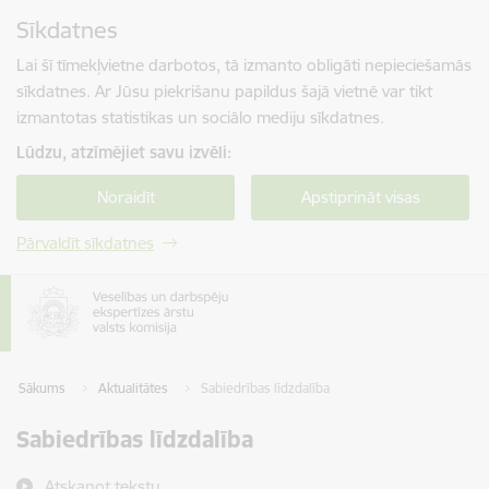
Pāriet uz lapas saturu
Sīkdatnes
Spied
lai meklētu
Enter
Lai šī tīmekļvietne darbotos, tā izmanto obligāti nepieciešamās
sīkdatnes. Ar Jūsu piekrišanu papildus šajā vietnē var tikt
izmantotas statistikas un sociālo mediju sīkdatnes.
Lūdzu, atzīmējiet savu izvēli:
Noraidīt
Apstiprināt visas
Pārvaldīt sīkdatnes
Sākums
Aktualitātes
Sabiedrības līdzdalība
Sabiedrības līdzdalība
Atskaņot tekstu