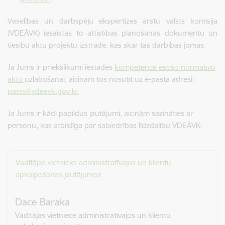
Veselības un darbspēju ekspertīzes ārstu valsts komisija
(VDEĀVK)
iesaistās to attīstības plānošanas dokumentu un
tiesību aktu projektu izstrādē, kas skar tās darbības jomas.
Ja Jums ir priekšlikumi iestādes
kompetencē esošo normatīvo
aktu
uzlabošanai, aicinām tos nosūtīt uz e-pasta adresi:
pasts
@vdeavk.gov.lv
.
Ja Jums ir kādi papildus jautājumi, aicinām sazināties ar
personu, kas atbildīga par sabiedrības līdzdalību VDEĀVK:
Vadītājas vietnieks administratīvajos un klientu
apkalpošanas jautājumos
Dace Baraka
Vadītājas vietniece administratīvajos un klientu