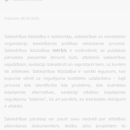
Publicēts: 06.09.2020.
Sabiedrības līdzdalība ir iedzīvotāju, sabiedrības un nevalstisko
organizāciju iesaistīšanās politikas veidošanas procesā.
Sabiedrības līdzdalības
mērķis
ir nodrošināt, lai publiskās
pārvaldes pieņemtie lēmumi būtu atbilstoši sabiedrības
vajadzībām, savlaicīgi izskaidroti un saprotami tiem, uz kuriem
tie attieksies. Sabiedrības līdzdalībai ir vairāki ieguvumi, kas
kopumā vērsti uz regulējuma kvalitātes uzlabošanu – šajā
procesā tiek identificēta īstā problēma, tiek izvērtētas
iespējamās alternatīvas, savlaicīgi atklātas iespējamās
regulējuma "blaknes", kā arī panākts, ka izstrādātie risinājumi
ir efektīvi.
Sabiedrības pārstāvji var paust savu viedokli par attīstības
plānošanas dokumentiem, tiesību aktu projektiem to