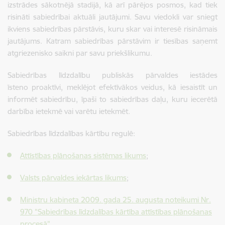
izstrādes sākotnējā stadijā, kā arī pārējos posmos, kad tiek
risināti sabiedrībai aktuāli jautājumi. Savu viedokli var sniegt
ikviens sabiedrības pārstāvis, kuru skar vai interesē risināmais
jautājums. Katram sabiedrības pārstāvim ir tiesības saņemt
atgriezenisko saikni par savu priekšlikumu.
Sabiedrības līdzdalību publiskās pārvaldes iestādes
īsteno proaktīvi, meklējot efektīvākos veidus, kā iesaistīt un
informēt sabiedrību, īpaši to sabiedrības daļu, kuru iecerētā
darbība ietekmē vai varētu ietekmēt.
Sabiedrības līdzdalības kārtību regulē:
Attīstības plānošanas sistēmas likums
;
Valsts pārvaldes iekārtas likums
;
Ministru kabineta 2009. gada 25. augusta noteikumi Nr.
970 "Sabiedrības līdzdalības kārtība attīstības plānošanas
procesā"
.