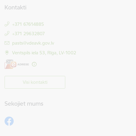
Kontakti
+371 67614885
+371 29632807
E-pasts:
pasts@vdeavk.gov.lv
Ventspils iela 53, Rīga, LV-1002
Visi kontakti
Sekojiet mums