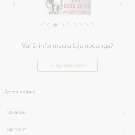
Vai šī informācija bija noderīga?
Sniegt atsauksmi
Kājene
Ātrās saites
Vakances
Iepirkumi