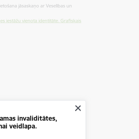
 lietošana jāsaskaņo ar Veselības un
es iestāžu vienota identitāte. Grafiskais
amas invaliditātes,
ai veidlapa.