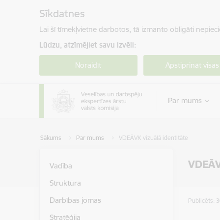
Pāriet uz lapas saturu
Sīkdatnes
Lai šī tīmekļvietne darbotos, tā izmanto obligāti nepiec
Lūdzu, atzīmējiet savu izvēli:
Noraidīt
Apstiprināt visas
Par mums
Sākums
Par mums
VDEĀVK vizuālā identitāte
VDEĀVK
Vadība
Struktūra
Darbības jomas
Publicēts: 
Stratēģija