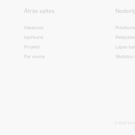
Kājene
Ātrās saites
Noderīg
Vakances
Privātuma
Iepirkumi
Piekļūsta
Projekti
Lapas kar
Par mums
Sīkdatņu 
© 2026 Vesel
©