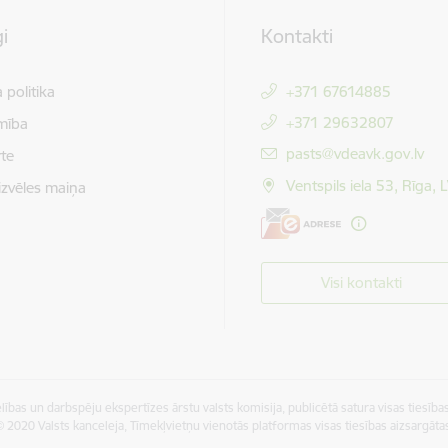
i
Kontakti
 politika
+371 67614885
+371 29632807
mība
E-pasts:
pasts@vdeavk.gov.lv
te
Ventspils iela 53, Rīga,
izvēles maiņa
Visi kontakti
ības un darbspēju ekspertīzes ārstu valsts komisija, publicētā satura visas tiesības
 2020 Valsts kanceleja, Tīmekļvietņu vienotās platformas visas tiesības aizsargāta