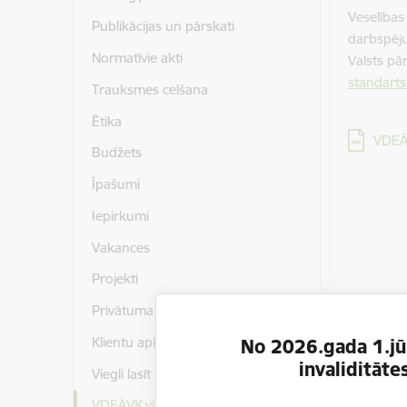
Veselības
Publikācijas un pārskati
darbspēju
Normatīvie akti
Valsts pā
standarts
Trauksmes celšana
Ētika
Lejupielā
VDEĀ
Budžets
Īpašumi
Iepirkumi
Vakances
Projekti
Privātuma politika
Klientu apkalpošanas standarts
No 2026.gada 1.jūl
invaliditāt
Viegli lasīt
VDEĀVK vizuālā identitāte