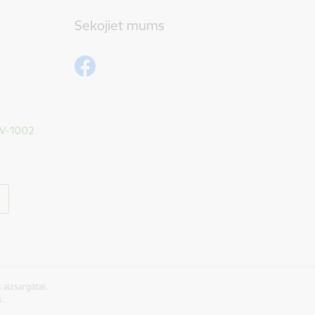
Sekojiet mums
 LV-1002
 aizsargātas.
s.