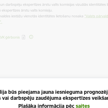
 un darbspēju ekspertīzes ārstu valts komisijas vizuālās identitātes
 ekspertīzes ārstu valts komisiju.
rvaldes iestāžu vienotās identitātes lietošanu nosaka
"Valsts pārvald
".
dēt:
VK ģērbonis
ija būs pieejama jauna iesnieguma prognozēj
es vai darbspēju zaudējuma ekspertīzes veikšan
Plašāka informācija pēc
saites