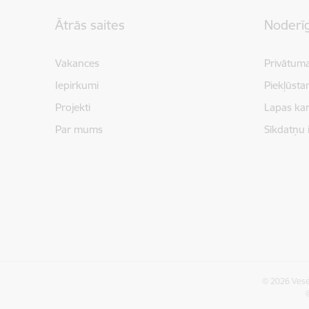
Kājene
Ātrās saites
Noderīg
Vakances
Privātuma
Iepirkumi
Piekļūsta
Projekti
Lapas kar
Par mums
Sīkdatņu 
© 2026 Vesel
©