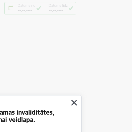
Datums no
Datums līdz
amas invaliditātes,
ai veidlapa.