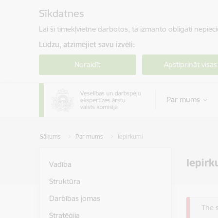
Pāriet uz lapas saturu
Sīkdatnes
Lai šī tīmekļvietne darbotos, tā izmanto obligāti nepiec
Lūdzu, atzīmējiet savu izvēli:
Noraidīt
Apstiprināt visas
Par mums
Sākums
Par mums
Iepirkumi
Iepirk
Vadība
Struktūra
Darbības jomas
Kļū
The 
Stratēģija