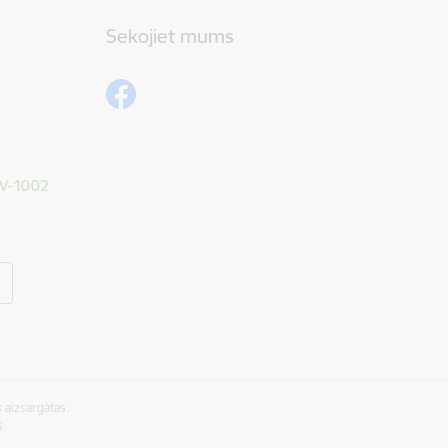
Sekojiet mums
 LV-1002
 aizsargātas.
s.