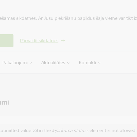
iešamās sīkdatnes. Ar Jūsu piekrišanu papildus šajā vietnē var tikt i
Pārvaldīt sīkdatnes
Pakalpojumi
Aktualitātes
Kontakti
umi
das ziņojums
submitted value
24
in the
Iepirkuma statuss
element is not allowed.