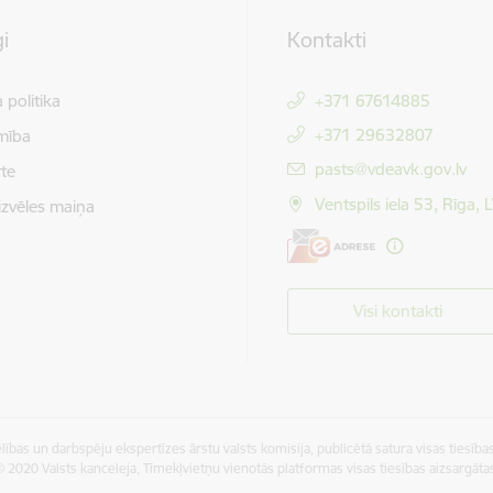
i
Kontakti
 politika
+371 67614885
+371 29632807
mība
E-pasts:
pasts@vdeavk.gov.lv
te
Ventspils iela 53, Rīga,
izvēles maiņa
Visi kontakti
ības un darbspēju ekspertīzes ārstu valsts komisija, publicētā satura visas tiesības
 2020 Valsts kanceleja, Tīmekļvietņu vienotās platformas visas tiesības aizsargāta