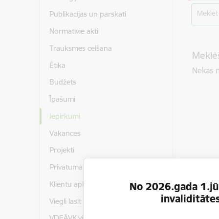
Meklēt
Publikācijas un pārskati
Normatīvie akti
Trauksmes celšana
Meklēš
Ētika
Nekas n
Budžets
Īpašumi
Iepirkumi
Vakances
Projekti
Privātuma politika
Klientu apkalpošanas standarts
No 2026.gada 1.jūl
invaliditāt
Viegli lasīt
VDEĀVK vizuālā identitāte