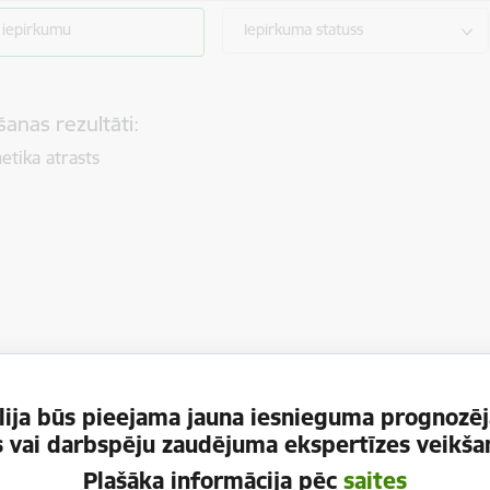
 iepirkumu
Iepirkuma statuss
anas rezultāti:
etika atrasts
ija būs pieejama jauna iesnieguma prognozēj
es vai darbspēju zaudējuma ekspertīzes veikšan
Plašāka informācija pēc
saites