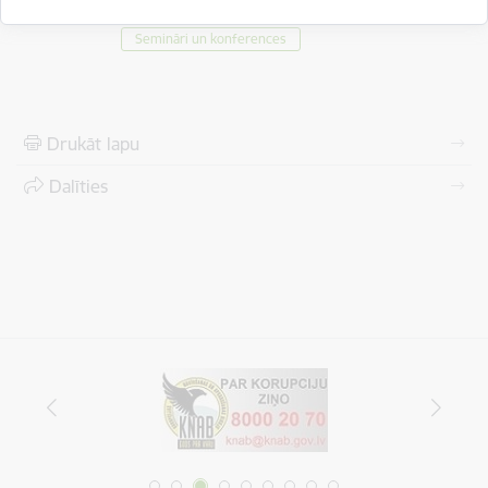
ESF+
Preses relīzes
Sabiedrībai
Semināri un konferences
Drukāt lapu
Dalīties