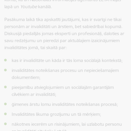
lapā un
Youtube
kanālā.
Pasākuma laikā tika apskatīti jautājumi, kas ir svarīgi ne tikai
personām ar invaliditāti un ārstiem, bet sabiedrībai kopumā.
Diskusijā piedalījās jomas eksperti un profesionāļi, daloties ar
savu redzējumu un pieredzi par aktuālajiem izaicinājumiem
invaliditātes jomā, tai skaitā par:
kas ir invaliditāte un kāda ir tās loma sociālajā kontekstā;
invaliditātes noteikšanas procesu un nepieciešamajiem
dokumentiem;
pieejamību atvieglojumiem un sociālajām garantijām
cilvēkiem ar invaliditāti;
ģimenes ārstu lomu invaliditātes noteikšanas procesā;
Invaliditātes likuma grozījumu un tā mērķiem;
nākotnes iecerēm un risinājumiem, lai uzlabotu personu