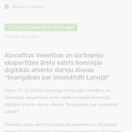
Atskaņot tekstu
Publicēts
pirms vairāk nekā 1 gada
Publicēts: 12.12.2024.
Aizvadītas Veselības un darbspēju
ekspertīzes ārstu valsts komisijas
digitālās atvērto durvju dienas
“Svarīgākais par invaliditāti Latvijā!”
Vakar (11.12.2024.) veiksmīgi norisinājās Veselības un
darbspēju ekspertīzes ārstu valsts komisijas (Komisija)
digitālās atvērto durvju dienas “Svarīgākais par invaliditāti
Latvijā!”.
Tiešraidi varēja vērot Komisijas tīmekļvietnē un
Facebook
kontā, kā arī Nacionālās informācijas aģentūras LETA mājas