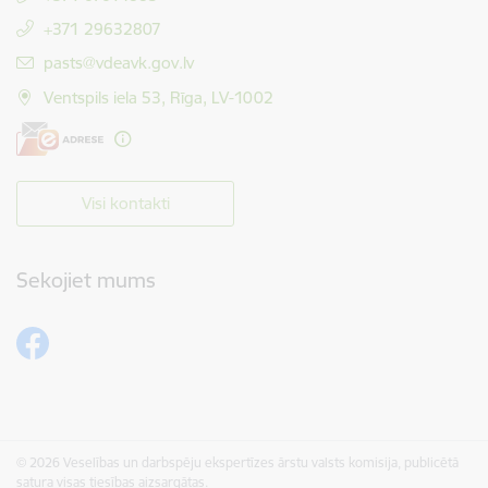
+371 29632807
E-pasts:
pasts@vdeavk.gov.lv
Ventspils iela 53, Rīga, LV-1002
Visi kontakti
Sekojiet mums
© 2026 Veselības un darbspēju ekspertīzes ārstu valsts komisija, publicētā
satura visas tiesības aizsargātas.