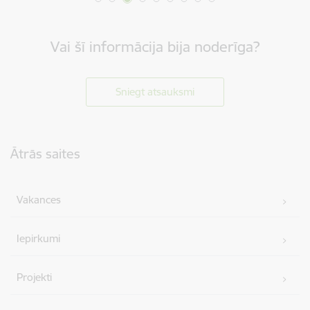
Vai šī informācija bija noderīga?
Sniegt atsauksmi
Kājene
Ātrās saites
Vakances
Iepirkumi
Projekti