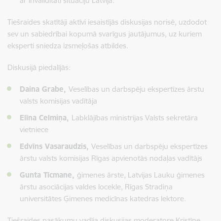
ar invaliditāti situāciju Latvijā.
Tiešraides skatītāji aktīvi iesaistījās diskusijas norisē, uzdodot
sev un sabiedrībai kopumā svarīgus jautājumus, uz kuriem
eksperti sniedza izsmeļošas atbildes.
Diskusijā piedalījās:
Daina Grabe,
Veselības un darbspēju ekspertīzes ārstu
valsts komisijas vadītāja
Elīna Celmiņa,
Labklājības ministrijas Valsts sekretāra
vietniece
Edvīns Vasaraudzis,
Veselības un darbspēju ekspertīzes
ārstu valsts komisijas Rīgas apvienotās nodaļas vadītājs
Gunta Tīcmane,
ģimenes ārste, Latvijas Lauku ģimenes
ārstu asociācijas valdes locekle, Rīgas Stradiņa
universitātes Ģimenes medicīnas katedras lektore.
Tiešraides pasākumu vadīja diskusijas moderatore Kristīne