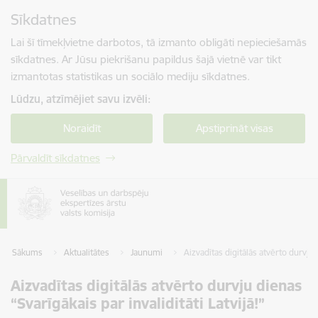
Pāriet uz lapas saturu
Sīkdatnes
Spied
lai meklētu
Enter
Lai šī tīmekļvietne darbotos, tā izmanto obligāti nepieciešamās
sīkdatnes. Ar Jūsu piekrišanu papildus šajā vietnē var tikt
izmantotas statistikas un sociālo mediju sīkdatnes.
Lūdzu, atzīmējiet savu izvēli:
Noraidīt
Apstiprināt visas
Pārvaldīt sīkdatnes
Sākums
Aktualitātes
Jaunumi
Aizvadītas digitālās atvērto durvju d
Aizvadītas digitālās atvērto durvju dienas
“Svarīgākais par invaliditāti Latvijā!”