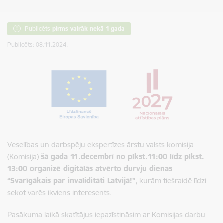
Publicēts
pirms vairāk nekā 1 gada
Publicēts: 08.11.2024.
Veselības un darbspēju ekspertīzes ārstu valsts komisija
(Komisija)
šā gada 11.decembrī no plkst.11:00 līdz plkst.
13:00 organizē digitālās atvērto durvju dienas
“Svarīgākais par invaliditāti Latvijā!”
, kurām tiešraidē līdzi
sekot varēs ikviens interesents.
Pasākuma laikā skatītājus iepazīstināsim ar Komisijas darbu