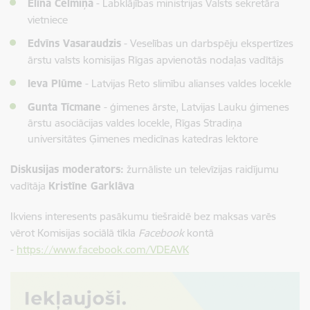
Elīna Celmiņa
- Labklājības ministrijas Valsts sekretāra
vietniece
Edvīns Vasaraudzis
- Veselības un darbspēju ekspertīzes
ārstu valsts komisijas Rīgas apvienotās nodaļas vadītājs
Ieva Plūme
- Latvijas Reto slimību alianses valdes locekle
Gunta Tīcmane
- ģimenes ārste,
Latvijas Lauku ģimenes
ārstu asociācijas valdes locekle, Rīgas Stradiņa
universitātes
Ģimenes medicīnas katedras lektore
Diskusijas moderators:
žurnāliste un televīzijas raidījumu
vadītāja
Kristīne Garklāva
Ikviens interesents pasākumu tiešraidē bez maksas varēs
vērot Komisijas sociālā tīkla
Facebook
kontā
-
https://www.facebook.com/VDEAVK