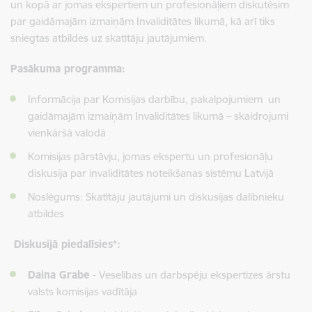
un kopā ar jomas ekspertiem un profesionāļiem diskutēsim
par gaidāmajām izmaiņām Invaliditātes likumā, kā arī tiks
sniegtas atbildes uz skatītāju jautājumiem.
Pasākuma programma:
Informācija par Komisijas darbību, pakalpojumiem un
gaidāmajām izmaiņām Invaliditātes likumā – skaidrojumi
vienkāršā valodā
Komisijas pārstāvju, jomas ekspertu un profesionāļu
diskusija par invaliditātes noteikšanas sistēmu Latvijā
Noslēgums: Skatītāju jautājumi un diskusijas dalībnieku
atbildes
Diskusijā piedalīsies*:
Daina Grabe
- Veselības un darbspēju ekspertīzes ārstu
valsts komisijas vadītāja