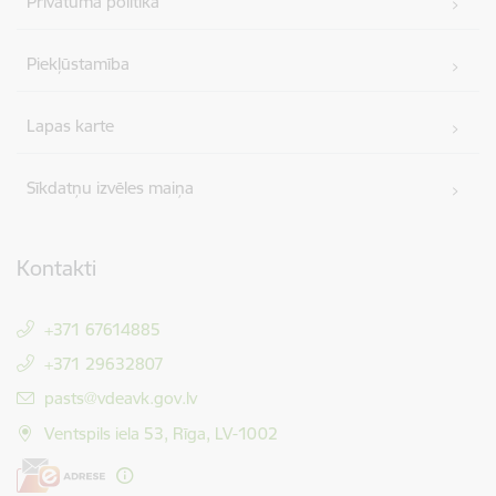
Privātuma politika
Piekļūstamība
Lapas karte
Sīkdatņu izvēles maiņa
Kontakti
+371 67614885
+371 29632807
E-pasts:
pasts@vdeavk.gov.lv
Ventspils iela 53, Rīga, LV-1002