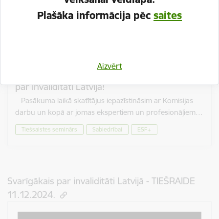
Plašāka informācija pēc
saites
Aizvērt
Digitālās atvērto durvju dienas. Svarīgākais
par invaliditāti Latvijā!
Pasākuma laikā skatītājus iepazīstināsim ar Komisijas
darbu un kopā ar jomas ekspertiem un profesionāļiem…
Tiešsaistes seminārs
Sabiedrībai
ESF+
Svarīgākais par invaliditāti Latvijā - TIEŠRAIDE
11.12.2024.