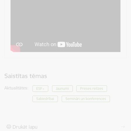
Saistītas tēmas
Aktualitātes:
ESF+
Jaunumi
Preses relīzes
Sabiedrībai
Semināri un konferences
Drukāt lapu