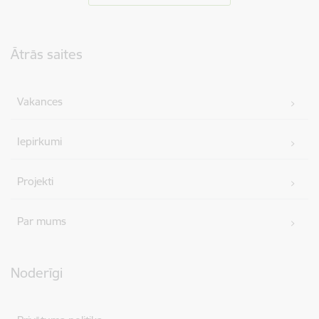
Kājene
Ātrās saites
Vakances
Iepirkumi
Projekti
Par mums
Noderīgi