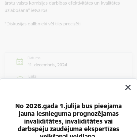
ārstu valsts komisijas darbības efektivitātes un kvalitātes
uzlabošana” ietvaros.
*Diskusijas dalībnieki vēl tiks precizēti
Datums
11. decembris, 2024
Laiks
11.00–13.00
Atrašanās vieta
Tiešsaistē
No 2026.gada 1.jūlija būs pieejama
jauna iesnieguma prognozējamas
invaliditātes, invaliditātes vai
darbspēju zaudējuma ekspertīzes
veikšanai veidlapa.