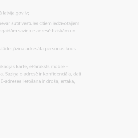
latvija.gov.lv;
evar sūtīt vēstules citiem iedzīvotājiem
 pagaidām saziņa e-adresē fiziskām un
iestādei jāzina adresāta personas kods
fikācijas karte, eParaksts mobile –
ma. Saziņa e-adresē ir konfidenciāla, dati
 E-adreses lietošana ir droša, ērtāka,