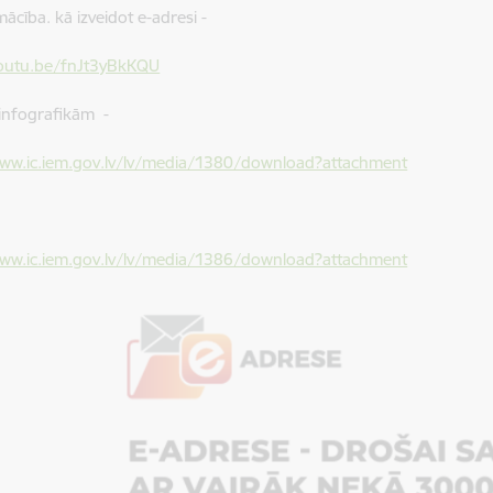
ācība. kā izveidot e-adresi -
youtu.be/fnJt3yBkKQU
 infografikām -
www.ic.iem.gov.lv/lv/media/1380/download?attachment
www.ic.iem.gov.lv/lv/media/1386/download?attachment