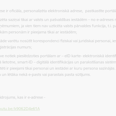
se ir oficiāla, personalizēta elektroniskā adrese, pastkastīte portālā 
ēta saziņai tikai ar valsts un pašvaldības iestādēm – no e-adreses n
zņēmumiem, ja vien tiem nav uzticēta valsts pārvaldes funkcija, t.i.
iskām personām ir pieejama tikai ar iestādēm;
stāde varētu nosūtīt korespondenci fiziskai vai juridiskai personai, 
ģistrācijas numurs;
ve notiek pieslēdzoties portālam ar – eID karte- elektroniskā identi
 lietotne, smart-ID – digitālā identifikācijas un parakstīšanas sistē
ēti ir pieejami tikai personai un iestādei ar kuru persona sazinājās.
a un lētāka nekā e-pasts vai parastais pasta sūtījums.
idrojums, kas ir e-adrese -
youtu.be/k9062D4e61A