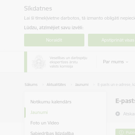
Pāriet uz lapas saturu
Sīkdatnes
Lai šī tīmekļvietne darbotos, tā izmanto obligāti nepiec
Lūdzu, atzīmējiet savu izvēli:
Noraidīt
Apstiprināt visas
Par mums
Sākums
Aktualitātes
Jaunumi
E-pasts un e-adrese, kā
E-past
Notikumu kalendārs
Jaunumi
Atska
Foto un Video
Publi
Sabiedrības līdzdalība