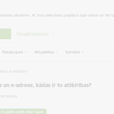
iešamās sīkdatnes. Ar Jūsu piekrišanu papildus šajā vietnē var tikt i
Pārvaldīt sīkdatnes
Pakalpojumi
Aktualitātes
Kontakti
das ir to atšķirības?
s un e-adrese, kādas ir to atšķirības?
ņot tekstu
cēts
pirms vairāk nekā 1 gada