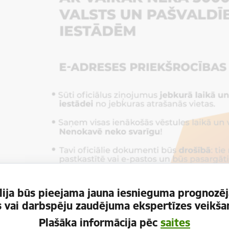
ija būs pieejama jauna iesnieguma prognozēj
es vai darbspēju zaudējuma ekspertīzes veikšan
Plašāka informācija pēc
saites