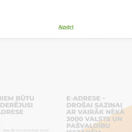
Aizvērt