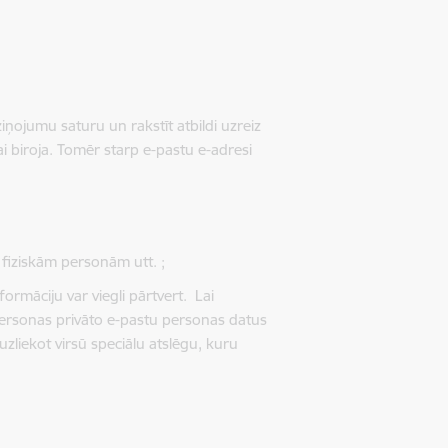
ziņojumu saturu un rakstīt atbildi uzreiz
i biroja. Tomēr starp e-pastu e-adresi
 fiziskām personām utt. ;
formāciju var viegli pārtvert. L
ai
personas privāto e-pastu personas datus
uzliekot virsū speciālu atslēgu, kuru