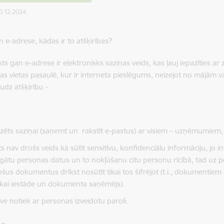
10.12.2024.
n e-adrese, kādas ir to atšķirības?
s gan e-adrese ir elektronisks saziņas veids, kas ļauj iepazīties ar 
as vietas pasaulē, kur ir interneta pieslēgums, neizejot no mājām va
udz atšķirību -
zēts saziņai (saņemt un rakstīt e-pastus) ar visiem – uzņēmumiem,
s nav drošs veids kā sūtīt sensitīvu, konfidenciālu informāciju, jo in
rgātu personas datus un to nokļūšanu citu personu rīcībā, tad uz 
šus dokumentus drīkst nosūtīt tikai tos šifrējot (t.i., dokumentiem 
tikai iestāde un dokumenta saņēmējs).
ve notiek ar personas izveidotu paroli.
 –