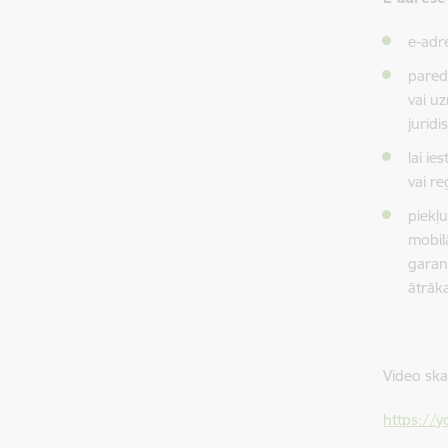
e-adre
paredz
vai u
jurid
lai ie
vai re
piekļu
mobilā
garant
ātrāk
Video ska
https://