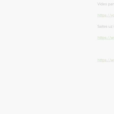
Video pam
https://
Saites uz
https://
https://