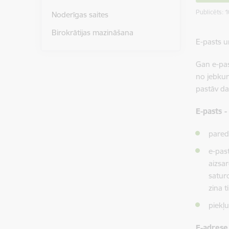
Publicēts: 
Noderīgas saites
Birokrātijas mazināšana
E-pasts u
Gan e-past
no jebkur
pastāv da
E-pasts -
pared
e-past
aizsa
saturo
zina 
piekļu
E-adrese