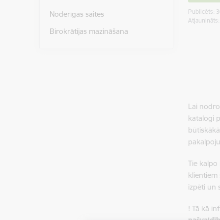
Publicēts: 
Noderīgas saites
Atjaunināts
Birokrātijas mazināšana
Lai nodro
katalogi 
būtiskākā
pakalpoju
Tie kalpo 
klientiem
izpēti un
! Tā kā i