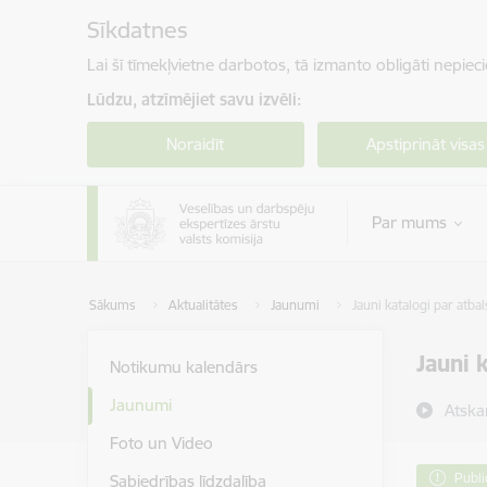
Pāriet uz lapas saturu
Sīkdatnes
Lai šī tīmekļvietne darbotos, tā izmanto obligāti nepiec
Lūdzu, atzīmējiet savu izvēli:
Noraidīt
Apstiprināt visas
Par mums
Sākums
Aktualitātes
Jaunumi
Jauni katalogi par atba
Jauni 
Notikumu kalendārs
Jaunumi
Atska
Foto un Video
Publi
Sabiedrības līdzdalība