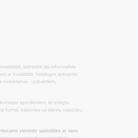
iditāti, izstrādāti divi informatīvie
em ar invaliditāti. Katalogos apkopota
s noteikšanas – pabalstiem,
omisijas speciālistiem, lai sniegtu
āmā formā, balstoties uz klientu vajadzību
eteicams vienmēr sazināties ar savu