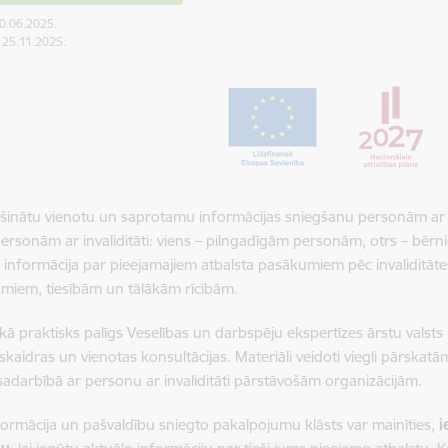
30.06.2025.
: 25.11.2025.
šinātu vienotu un saprotamu informācijas sniegšanu personām ar inval
personām ar invaliditāti: viens – pilngadīgām personām, otrs – bērni
 informācija par pieejamajiem atbalsta pasākumiem pēc invaliditāte
miem, tiesībām un tālākām rīcībām.
kā praktisks palīgs Veselības un darbspēju ekspertīzes ārstu valsts k
 skaidras un vienotas konsultācijas. Materiāli veidoti viegli pārskat
 sadarbībā ar personu ar invaliditāti pārstāvošām organizācijām.
nformācija un pašvaldību sniegto pakalpojumu klāsts var mainīties,
i