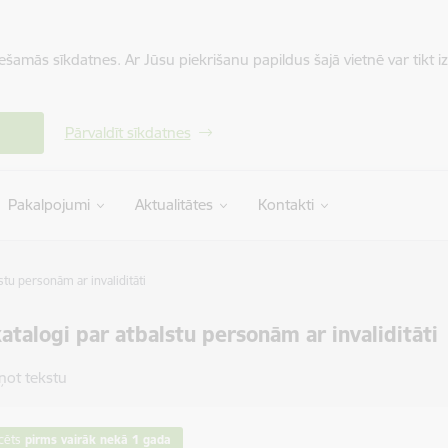
iešamās sīkdatnes. Ar Jūsu piekrišanu papildus šajā vietnē var tikt i
Pārvaldīt sīkdatnes
Pakalpojumi
Aktualitātes
Kontakti
lstu personām ar invaliditāti
katalogi par atbalstu personām ar invaliditāti
ņot tekstu
cēts
pirms vairāk nekā 1 gada