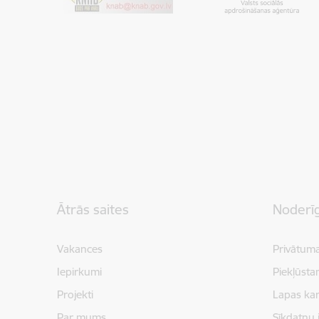
Kājene
Ātrās saites
Noderīg
Vakances
Privātuma
Iepirkumi
Piekļūsta
Projekti
Lapas kar
Par mums
Sīkdatņu 