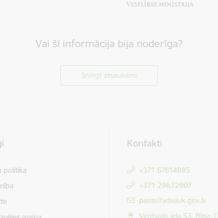
Vai šī informācija bija noderīga?
Sniegt atsauksmi
i
Kontakti
 politika
+371 67614885
+371 29632807
mība
E-pasts:
pasts@vdeavk.gov.lv
te
Ventspils iela 53, Rīga,
izvēles maiņa