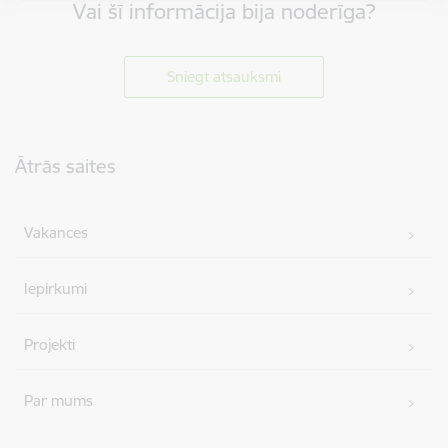
Vai šī informācija bija noderīga?
Sniegt atsauksmi
Kājene
Ātrās saites
Vakances
Iepirkumi
Projekti
Par mums