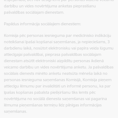
darbību un vides novērtējuma anketas pieprasīšanu
pašvaldības sociālajam dienestam.
Papildus informācija sociālajiem dienestiem:
Komisija pēc personas iesnieguma par medicīnisko indikāciju
noteikšanai īpašai kopšanai saņemšanas, ja nepieciešams, 3
darbdienu laikā, nosūtot elektronisku vai papīra veida lūgumu
attiecīgajai pašvaldībai, pieprasa pašvaldības sociālajam
dienestam atsūtīt elektroniski aizpildītu personas ikdienā
veicamo darbību un vides novērtējuma anketu. Ja pašvaldības
sociālais dienests minēto anketu neatsūta mēneša laikā no
personas iesnieguma saņemšanas Komisijā, Komisija pieņem
attiecīgu lēmumu par invaliditāti un informē personu, ka par
īpašas kopšanas pabalsta piešķiršanu tiks lemts pēc
novērtējuma no sociālā dienesta saņemšanas vai pagarina
lēmuma pieņemšanas termiņu līdz pilnīgas informācijas
saņemšanas.