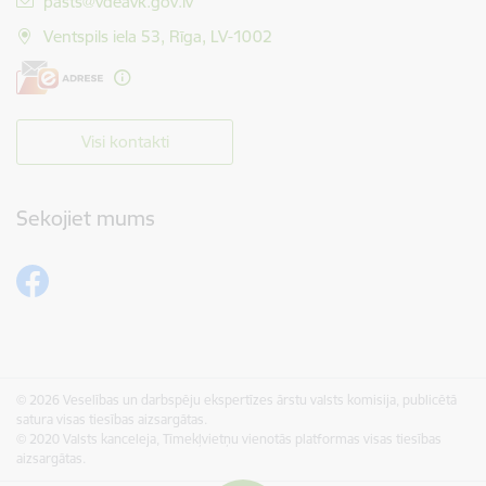
E-pasts:
pasts@vdeavk.gov.lv
Ventspils iela 53, Rīga, LV-1002
Visi kontakti
Sekojiet mums
© 2026 Veselības un darbspēju ekspertīzes ārstu valsts komisija, publicētā
satura visas tiesības aizsargātas.
© 2020 Valsts kanceleja, Tīmekļvietņu vienotās platformas visas tiesības
aizsargātas.