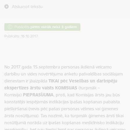
Atskaņot tekstu
Publicēts
pirms vairāk nekā 8 gadiem
Publicēts: 16.10.2017.
No 2017.gada 15.septembra personas ikdienā veicamo
darbību un vides novērtējuma anketu pašvaldības sociālajam
dienestam ir jāaizpilda
TIKAI pēc Veselības un darbspēju
ekspertīzes ārstu valsts KOMISIJAS
(turpmāk –
Komisija)
PIEPRASĪJUMA
, proti, kad Komisijas ārsts jau būs
konstatējis iespējamās indikācijas īpašas kopšanas pabalsta
piešķiršanai (nevis pēc pašas personas vēlmes vai ģimenes
ārsta nosūtījuma). Tas nozīmē, ka turpmāk ģimenes ārsti tikai
nosūtījumā norāda uz īpašas kopšanas medicīnisko indikāciju
iespējamību, bet nav tiesīgi lemt par personas ikdienā veicamo