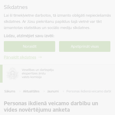
Pāriet uz lapas saturu
Sīkdatnes
Spied
lai meklētu
Enter
Lai šī tīmekļvietne darbotos, tā izmanto obligāti nepieciešamās
sīkdatnes. Ar Jūsu piekrišanu papildus šajā vietnē var tikt
izmantotas statistikas un sociālo mediju sīkdatnes.
Lūdzu, atzīmējiet savu izvēli:
Noraidīt
Apstiprināt visas
Pārvaldīt sīkdatnes
Sākums
Aktualitātes
Jaunumi
Personas ikdienā veicamo darbību
Personas ikdienā veicamo darbību un
vides novērtējumu anketa