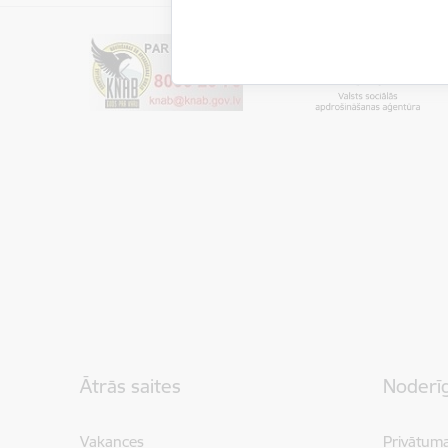
Kājene
Ātrās saites
Noderīg
Vakances
Privātuma