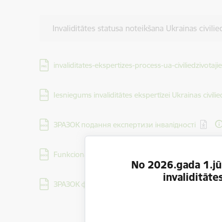
Invaliditātes statusa noteikšana Ukrainas civi
Lejupielādēt:
invaliditates-ekspertizes-process-ua-civiliedzivotaji
Lejupielādēt:
Iesniegums invaliditātes ekspertīzei Ukrainas civili
Lejupielādēt:
ЗРАЗОК подання експертизи інвалідності
Lejupielādēt:
Funkcionālo spēju pašnovērtējuma anketa perso
No 2026.gada 1.jūl
invaliditāt
Lejupielādēt:
ЗРАЗОК функціональних можливостей самооцінки