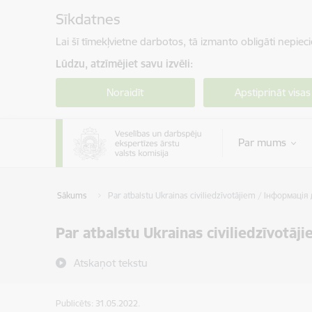
Pāriet uz lapas saturu
Sīkdatnes
Lai šī tīmekļvietne darbotos, tā izmanto obligāti nepiec
Lūdzu, atzīmējiet savu izvēli:
Noraidīt
Apstiprināt visas
Par mums
Sākums
Par atbalstu Ukrainas civiliedzīvotājiem / Інформаці
Par atbalstu Ukrainas civiliedzīvot
Atskaņot tekstu
Publicēts: 31.05.2022.