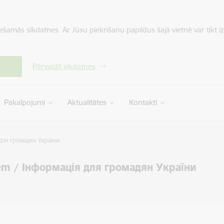
iešamās sīkdatnes. Ar Jūsu piekrišanu papildus šajā vietnē var tikt i
Pārvaldīt sīkdatnes
Pakalpojumi
Aktualitātes
Kontakti
я для громадян України
ājiem / Інформація для громадян України