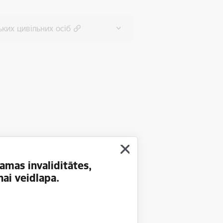
ських цивільних осіб
amas invaliditātes,
ai veidlapa.