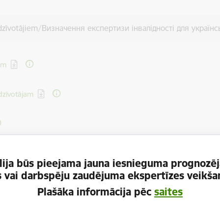
liedzīvotājiem/Визначення експертизи інвалідності для україн
em
edzīvotājam
nām no 18 gadu vecuma
ija būs pieejama jauna iesnieguma prognozēj
es vai darbspēju zaudējuma ekspertīzes veikšan
 для осіб з 18 років
Plašāka informācija pēc
saites